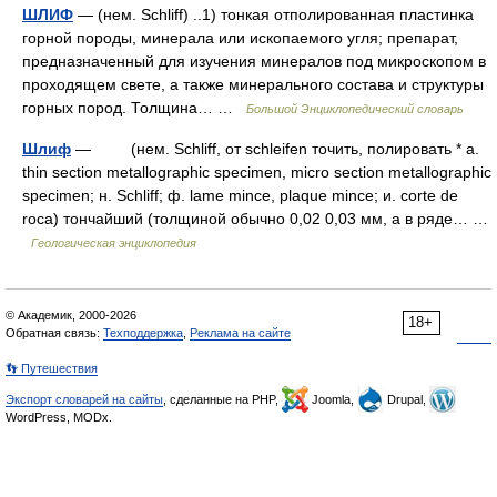
ШЛИФ
— (нем. Schliff) ..1) тонкая отполированная пластинка
горной породы, минерала или ископаемого угля; препарат,
предназначенный для изучения минералов под микроскопом в
проходящем свете, а также минерального состава и структуры
горных пород. Толщина… …
Большой Энциклопедический словарь
Шлиф
— (нем. Schliff, от schleifen точить, полировать * a.
thin section metallographic specimen, micro section metallographic
specimen; н. Schliff; ф. lame mince, plaque mince; и. corte de
roca) тончайший (толщиной обычно 0,02 0,03 мм, a в ряде… …
Геологическая энциклопедия
© Академик, 2000-2026
18+
Обратная связь:
Техподдержка
,
Реклама на сайте
👣 Путешествия
Экспорт словарей на сайты
, сделанные на PHP,
Joomla,
Drupal,
WordPress, MODx.