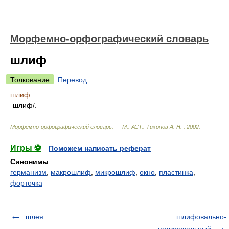
Морфемно-орфографический словарь
шлиф
Толкование
Перевод
шлиф
шлиф/.
Морфемно-орфографический словарь. — М.: АСТ.
.
Тихонов А. Н.
.
2002
.
Игры ⚽
Поможем написать реферат
Синонимы
:
германизм
,
макрошлиф
,
микрошлиф
,
окно
,
пластинка
,
форточка
шлея
шлифовально-